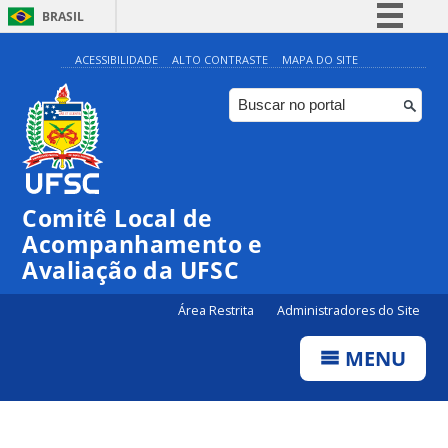
BRASIL
Simplifique!
ACESSIBILIDADE
ALTO CONTRASTE
MAPA DO SITE
Comunica BR
Participe
Acesso à informação
Legislação
Comitê Local de
Canais
Acompanhamento e
Avaliação da UFSC
Área Restrita
Administradores do Site
MENU